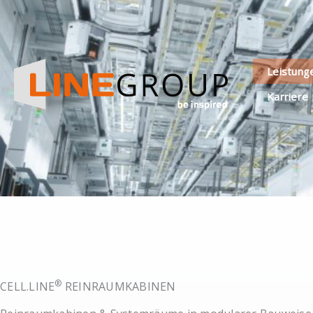
Zum
Inhalt
springen
Leistung
Karriere
®
CELL.LINE
REINRAUMKABINEN