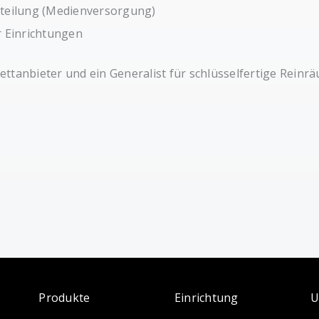
rteilung (Medienversorgung)
r Einrichtungen
ttanbieter und ein Generalist für schlüsselfertige Reinrä
Produkte
Einrichtung
U