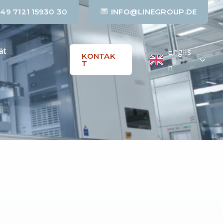
49 7121 15930 30
INFO@LINEGROUP.DE
ät
Englis
KONTAK
T
h